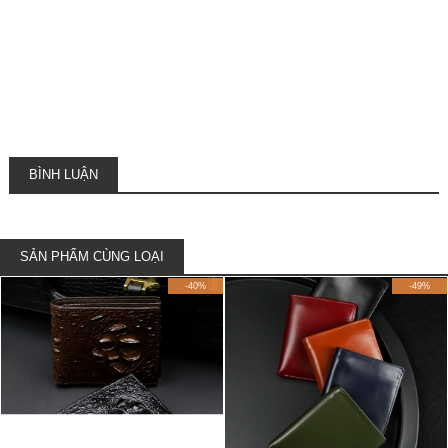
BÌNH LUẬN
SẢN PHẨM CÙNG LOẠI
-40%
-49%