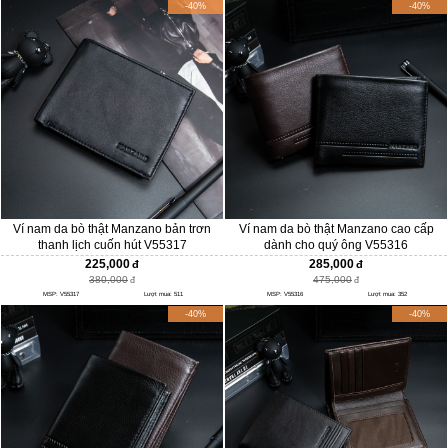
-40%
-40%
Ví nam da bò thật Manzano bản trơn
Ví nam da bò thật Manzano cao cấp
thanh lịch cuốn hút V55317
dành cho quý ông V55316
225,000
285,000
380,000
475,000
MSP: V55317
Lượt mua: 511
MSP: V55316
Lượt mua: 352
-40%
-40%