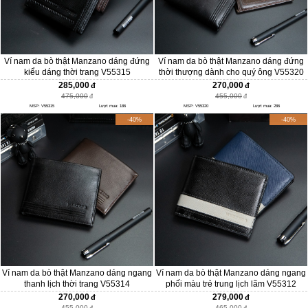
Ví nam da bò thật Manzano dáng đứng
Ví nam da bò thật Manzano dáng đứng
kiểu dáng thời trang V55315
thời thượng dành cho quý ông V55320
285,000
270,000
475,000
455,000
MSP: V55315
Lượt mua: 186
MSP: V55320
Lượt mua: 286
-40%
-40%
Ví nam da bò thật Manzano dáng ngang
Ví nam da bò thật Manzano dáng ngang
thanh lịch thời trang V55314
phối màu trẻ trung lịch lãm V55312
270,000
279,000
455,000
465,000