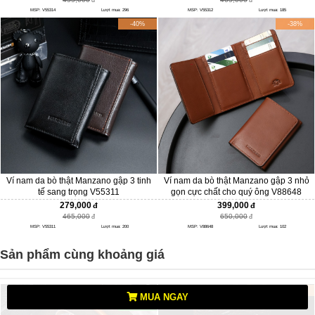
MSP: V55314
Lượt mua: 296
MSP: V55312
Lượt mua: 185
-40%
-38%
Ví nam da bò thật Manzano gập 3 tinh
Ví nam da bò thật Manzano gập 3 nhỏ
tế sang trọng V55311
gọn cực chất cho quý ông V88648
279,000
399,000
465,000
650,000
MSP: V55311
Lượt mua: 200
MSP: V88648
Lượt mua: 102
Sản phẩm cùng khoảng giá
-60%
-40%
MUA NGAY
NEW