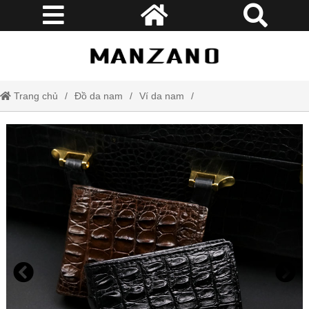
Trang chủ
Đồ da nam
Ví da nam
Ví da thật cao cấp kiểu dáng nam tính và nổi bật V22106