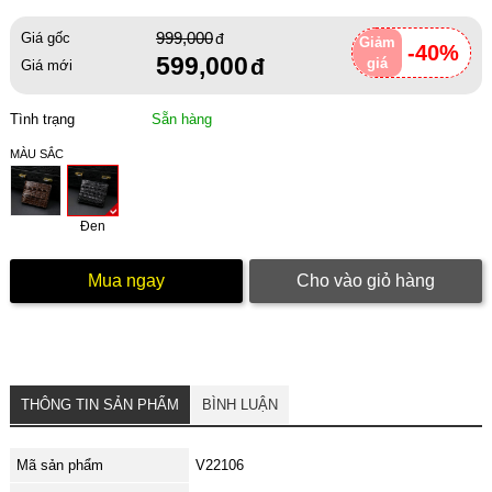
999,000
Giá gốc
Giảm
-40%
599,000
giá
Giá mới
Tình trạng
Sẵn hàng
MÀU SẮC
Đen
Mua ngay
Cho vào giỏ hàng
THÔNG TIN SẢN PHẨM
BÌNH LUẬN
Mã sản phẩm
V22106