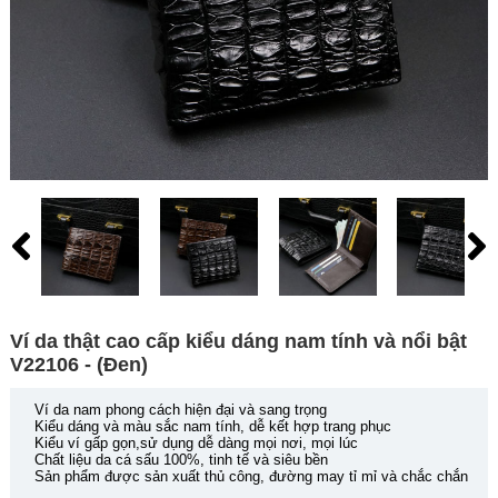
Ví da thật cao cấp kiểu dáng nam tính và nổi bật
V22106 - (Đen)
Ví da nam phong cách hiện đại và sang trọng
Kiểu dáng và màu sắc nam tính, dễ kết hợp trang phục
Kiểu ví gấp gọn,sử dụng dễ dàng mọi nơi, mọi lúc
Chất liệu da cá sấu 100%, tinh tế và siêu bền
Sản phẩm được sản xuất thủ công, đường may tỉ mỉ và chắc chắn