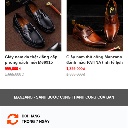
Giày nam da thật đẳng cấp
Giày nam thủ công Manzano
phong cách mới M66915
đánh màu PATINA tinh tế lịch
lãm dành cho quý ông
999,000
1,399,000
M63670
1,665,000
1,999,000
MANZANO - SÁNH BƯỚC CÙNG THÀNH CÔNG CỦA BẠN
ĐỔI HÀNG
TRONG 7 NGÀY