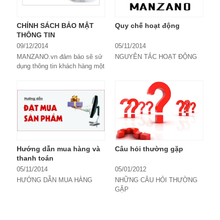
niềm tin và sự tín nhiệm
khách hàng trong suốt thời
CHÍNH SÁCH BẢO MẬT
Quy chế hoạt động
gian qua, tiến tới đưa thương
THÔNG TIN
hiệu đồ da Việt Nam ra thị
trường quốc tế.
09/12/2014
05/11/2014
MANZANO.vn đảm bảo sẽ sử
NGUYÊN TẮC HOẠT ĐỘNG
dụng thông tin khách hàng một
cách hợp lý, có cân nhắc để
Sàn giao dịch TMĐT
không ngừng cải thiện chất
MANZANO.vn cung cấp các
lượng dịch vụ và đem lại cho
dịch vụ trực tuyến cho Khách
Quý Khách Hàng những trải
hàng có...
nghiệm thú vị khi mua sắm tại
trang web chúng tôi.
Hướng dẫn mua hàng và
Câu hỏi thường gặp
thanh toán
05/11/2014
05/01/2012
HƯỚNG DẪN MUA HÀNG
NHỮNG CÂU HỎI THƯỜNG
GẶP
ĐẶT HÀNG TRÊN WED
Mình ở xa thì nhận hàng như
Bước 1. Click vào sản phẩm
thế nào?