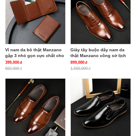
Ví nam da bò thật Manzano
Giày tây buộc dây nam da
gập 3 nhỏ gọn cực chất cho
thật Manzano công sở lịch
quý ông V88648
thiệp và đẳng cấp M66682
399,000
899,000
650,000
1,500,000