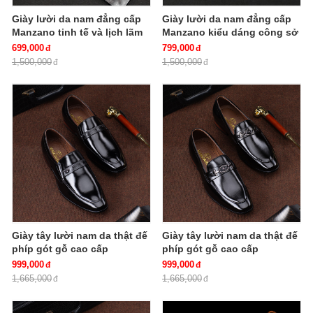
Giày lười da nam đẳng cấp
Giày lười da nam đẳng cấp
Manzano tinh tế và lịch lãm
Manzano kiểu dáng công sở
phù hợp cho quý ông công
nam tính lịch lãm M66656
699,000
799,000
sở hiện đại M66692
1,500,000
1,500,000
Giày tây lười nam da thật đế
Giày tây lười nam da thật đế
phíp gót gỗ cao cấp
phíp gót gỗ cao cấp
Manzano M66270
Manzano M66272
999,000
999,000
1,665,000
1,665,000