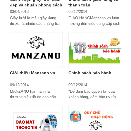
đẹp và chuẩn phong cách
thanh toán
03/04/2018
09/12/2014
Giày lười là mẫu giày đang
GIAO HÀNGManzano.vn luôn
được rất nhiều các chàng trai
hướng đến việc cung cấp dịch
lựa chọn trong những năm gần
vụ vận chuyển tốt nhất, đảm
đây. Khác với giày có dây
bảo thuận tiện cho khách
buộc truyền thống,...
hàng. Chúng tôi hỗ trợ giao...
Giới thiệu Manzano.vn
Chính sách bảo hành
09/12/2014
09/12/2014
MANZANO hân hạnh là
"Để đảm bảo quyền lợi của
thương hiệu đồ da cao cấp
khách hàng, đảm bảo uy tín
của người Việt đáp ứng được
cũng như cam kết chất lượng
những tiêu chí khắt khe nhất
sản phẩm",...
của thị trường và người tiêu
dùng. Chúng tôi sẽ cố gắng
phát triển và hoàn thiện hơn
nữa để xứng đáng với những