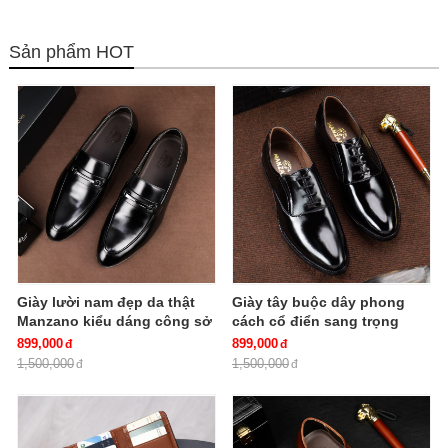
bạn muốn mua.
Trả lời: Quý khách cung cấp...
Sản phẩm HOT
Bước 2. Điền...
Giày lười nam đẹp da thật
Giày tây buộc dây phong
Manzano kiểu dáng công sở
cách cổ điển sang trọng
mới lịch lãm và nam tính
mẫu mới 2024 M66189
899,000
899,000
M66686
1,500,000
1,500,000