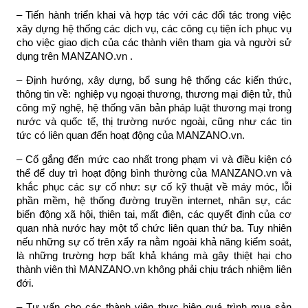
– Tiến hành triển khai và hợp tác với các đối tác trong việc
xây dựng hệ thống các dịch vụ, các công cụ tiện ích phục vụ
cho việc giao dịch của các thành viên tham gia và người sử
dụng trên MANZANO.vn .
– Định hướng, xây dựng, bổ sung hệ thống các kiến thức,
thông tin về: nghiệp vụ ngoại thương, thương mại điện tử, thủ
công mỹ nghệ, hệ thống văn bản pháp luật thương mại trong
nước và quốc tế, thị trường nước ngoài, cũng như các tin
tức có liên quan đến hoạt động của MANZANO.vn.
– Cố gắng đến mức cao nhất trong phạm vi và điều kiện có
thể để duy trì hoạt động bình thường của MANZANO.vn và
khắc phục các sự cố như: sự cố kỹ thuật về máy móc, lỗi
phần mềm, hệ thống đường truyền internet, nhân sự, các
biến động xã hội, thiên tai, mất điện, các quyết định của cơ
quan nhà nước hay một tổ chức liên quan thứ ba. Tuy nhiên
nếu những sự cố trên xẩy ra nằm ngoài khả năng kiểm soát,
là những trường hợp bất khả kháng mà gây thiệt hại cho
thành viên thì MANZANO.vn không phải chịu trách nhiệm liên
đới.
– Tư vấn cho các thành viên thực hiện quá trình mua sản