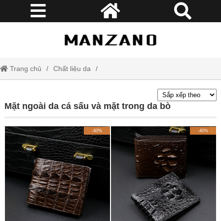
Trang chủ
Chất liệu da
Mặt ngoài da cá sấu và mặt trong da bò
Mặt ngoài da cá sấu và mặt trong da bò
-40%
-40%