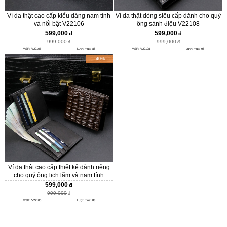
Ví da thật cao cấp kiểu dáng nam tính
Ví da thật dòng siêu cấp dành cho quý
và nổi bật V22106
ông sành điệu V22108
599,000
599,000
999,000
999,000
MSP: V22106
Lượt mua: 88
MSP: V22108
Lượt mua: 98
-40%
Ví da thật cao cấp thiết kế dành riêng
cho quý ông lịch lãm và nam tính
V22107
599,000
999,000
MSP: V22105
Lượt mua: 88