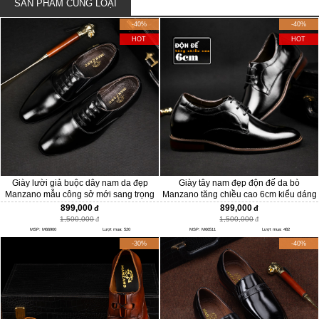
SẢN PHẨM CÙNG LOẠI
-40%
-40%
HOT
HOT
Giày lười giả buộc dây nam da đẹp
Giày tây nam đẹp độn đế da bò
Manzano mẫu công sở mới sang trọng
Manzano tăng chiều cao 6cm kiểu dáng
và hiện đại M66900
mạnh mẽ sang trọng M66511
899,000
899,000
1,500,000
1,500,000
MSP: M66900
Lượt mua: 520
MSP: M66511
Lượt mua: 482
-30%
-40%