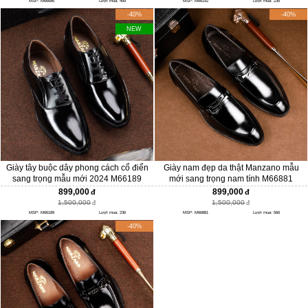
MSP: M66686
Lượt mua: 499
MSP: M66192
Lượt mua: 236
-40%
-40%
NEW
Giày tây buộc dây phong cách cổ điển
Giày nam đẹp da thật Manzano mẫu
sang trọng mẫu mới 2024 M66189
mới sang trọng nam tính M66881
899,000
899,000
1,500,000
1,500,000
MSP: M66189
Lượt mua: 236
MSP: M66881
Lượt mua: 566
-40%