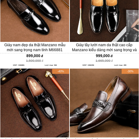
Giày nam đẹp da thật Manzano mẫu
Giày tây lười nam da thật cao cấp
mới sang trọng nam tính M66881
Manzano kiểu dáng mới sang trọng và
đẳng cấp M66296
899,000
999,000
1,500,000
1,665,000
MSP: M66881
Lượt mua: 566
MSP: M66296
Lượt mua: 499
-40%
-30%