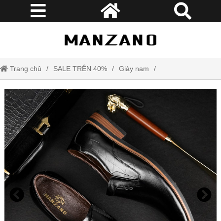
Trang chủ
SALE TRÊN 40%
Giày nam
Giày lười nam da bò Manzano phong cách công sở lịch lãm và trẻ
trung dành cho phái mạnh M66655