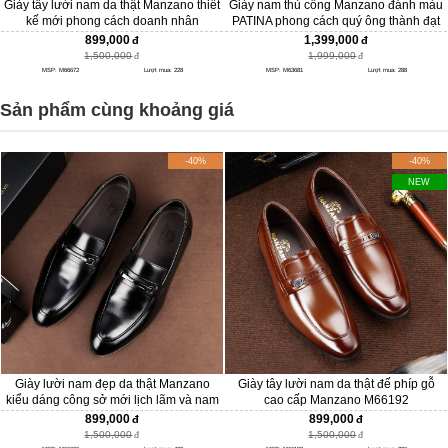
Giày tây lười nam da thật Manzano thiết
Giày nam thủ công Manzano đánh màu
kế mới phong cách doanh nhân
PATINA phong cách quý ông thành đạt
M66672
M63681
899,000
1,399,000
1,500,000
1,999,000
MSP: M66672
Lượt mua: 228
MSP: M63681
Lượt mua: 288
Sản phẩm cùng khoảng giá
-40%
-40%
NEW
Giày lười nam đẹp da thật Manzano
Giày tây lười nam da thật đế phíp gỗ
kiểu dáng công sở mới lịch lãm và nam
cao cấp Manzano M66192
tính M66686
899,000
899,000
1,500,000
1,500,000