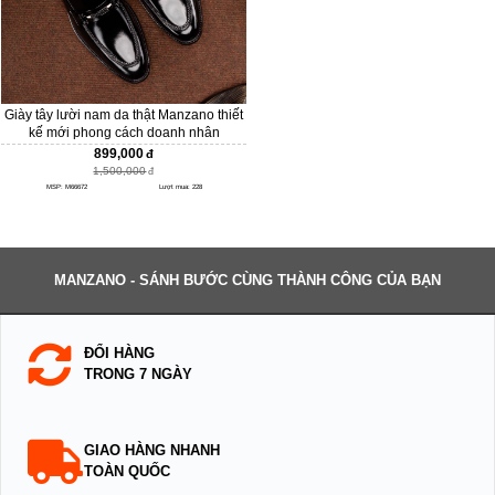
Giày tây lười nam da thật Manzano thiết
kế mới phong cách doanh nhân
M66672
899,000
1,500,000
MSP: M66672
Lượt mua: 228
MANZANO - SÁNH BƯỚC CÙNG THÀNH CÔNG CỦA BẠN
ĐỔI HÀNG
TRONG 7 NGÀY
GIAO HÀNG NHANH
TOÀN QUỐC