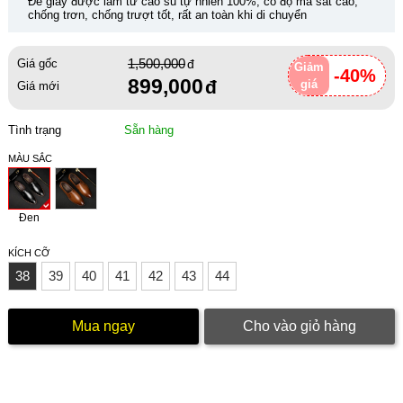
Đế giày được làm từ cao su tự nhiên 100%, có độ ma sát cao,
chống trơn, chống trượt tốt, rất an toàn khi di chuyển
1,500,000
Giá gốc
Giảm
-40%
899,000
giá
Giá mới
Tình trạng
Sẵn hàng
MÀU SẮC
Đen
KÍCH CỠ
38
39
40
41
42
43
44
Mua ngay
Cho vào giỏ hàng