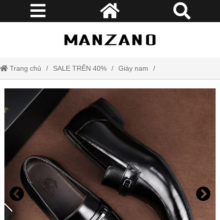
Trang chủ
SALE TRÊN 40%
Giày nam
Giày lười nam đẹp da thật Manzano kiểu dáng công sở mới lịch lãm và
nam tính M66686