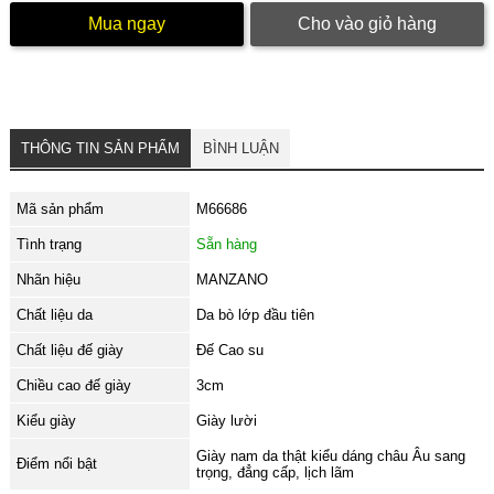
Mua ngay
Cho vào giỏ hàng
THÔNG TIN SẢN PHẨM
BÌNH LUẬN
Mã sản phẩm
M66686
Tình trạng
Sẵn hàng
Nhãn hiệu
MANZANO
Chất liệu da
Da bò lớp đầu tiên
Chất liệu đế giày
Đế Cao su
Chiều cao đế giày
3cm
Kiểu giày
Giày lười
Giày nam da thật kiểu dáng châu Âu sang
Điểm nổi bật
trọng, đẳng cấp, lịch lãm