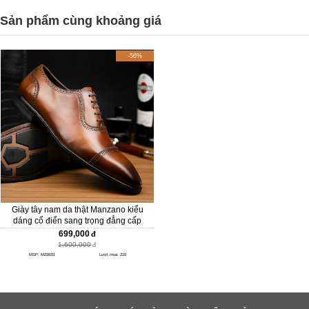
Sản phẩm cùng khoảng giá
-56%
Giày tây nam da thật Manzano kiểu
dáng cổ điển sang trọng đẳng cấp
M22633
699,000
1,600,000
MSP: M22633
Lượt mua: 210