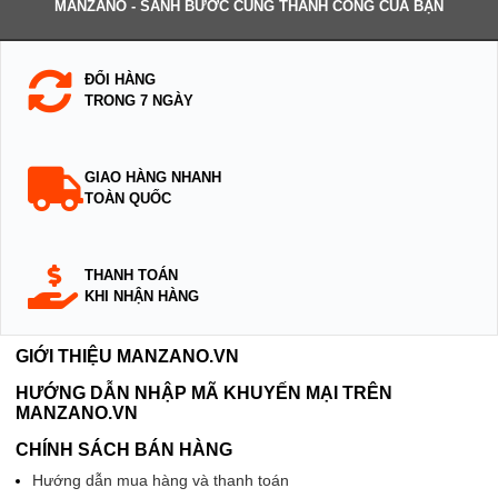
MANZANO - SÁNH BƯỚC CÙNG THÀNH CÔNG CỦA BẠN
ĐỔI HÀNG
TRONG 7 NGÀY
GIAO HÀNG NHANH
TOÀN QUỐC
THANH TOÁN
KHI NHẬN HÀNG
GIỚI THIỆU MANZANO.VN
HƯỚNG DẪN NHẬP MÃ KHUYẾN MẠI TRÊN
MANZANO.VN
CHÍNH SÁCH BÁN HÀNG
Hướng dẫn mua hàng và thanh toán