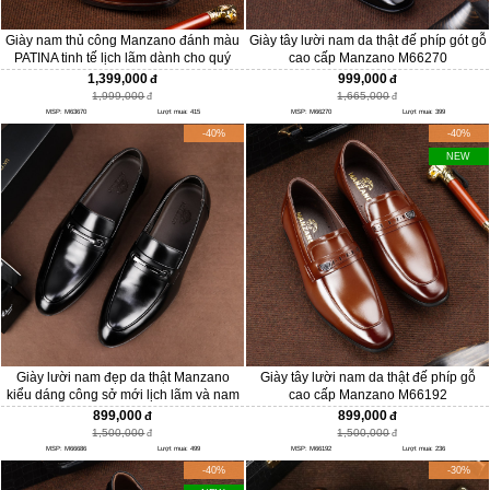
Giày nam thủ công Manzano đánh màu
Giày tây lười nam da thật đế phíp gót gỗ
PATINA tinh tế lịch lãm dành cho quý
cao cấp Manzano M66270
ông M63670
1,399,000
999,000
1,999,000
1,665,000
MSP: M63670
Lượt mua: 415
MSP: M66270
Lượt mua: 399
-40%
-40%
NEW
Giày lười nam đẹp da thật Manzano
Giày tây lười nam da thật đế phíp gỗ
kiểu dáng công sở mới lịch lãm và nam
cao cấp Manzano M66192
tính M66686
899,000
899,000
1,500,000
1,500,000
MSP: M66686
Lượt mua: 499
MSP: M66192
Lượt mua: 236
-40%
-30%