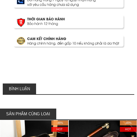
BÌNH LUẬN
SẢN PHẨM CÙNG LOẠI
-46%
-40%
HOT
HOT