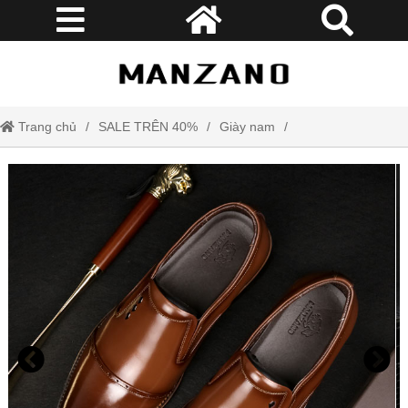
Trang chủ
SALE TRÊN 40%
Giày nam
Giày lười da nam đẳng cấp Manzano tinh tế và lịch lãm phù hợp cho
quý ông công sở hiện đại M66692