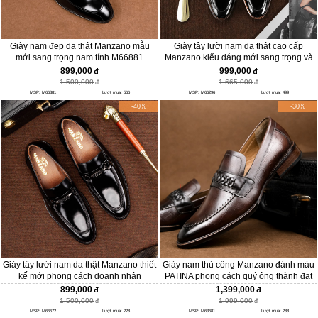
Giày nam đẹp da thật Manzano mẫu
Giày tây lười nam da thật cao cấp
mới sang trọng nam tính M66881
Manzano kiểu dáng mới sang trọng và
đẳng cấp M66296
899,000
999,000
1,500,000
1,665,000
MSP: M66881
Lượt mua: 566
MSP: M66296
Lượt mua: 499
-40%
-30%
Giày tây lười nam da thật Manzano thiết
Giày nam thủ công Manzano đánh màu
kế mới phong cách doanh nhân
PATINA phong cách quý ông thành đạt
M66672
M63681
899,000
1,399,000
1,500,000
1,999,000
MSP: M66672
Lượt mua: 228
MSP: M63681
Lượt mua: 288