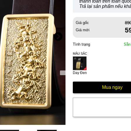
thanh toán trên toàn quố
Trả lại sản phẩm nếu khá
89
Giá gốc
5
Giá mới
Tình trạng
Sẵn
MÀU SẮC
Day Đen
Mua ngay