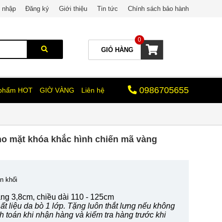
 nhập
Đăng ký
Giới thiệu
Tin tức
Chính sách bảo hành
0
GIỎ HÀNG
0986705655
 phẩm HOT
GIỜ VÀNG
Liên hệ
mặt khóa khắc hình chiến mã vàng
n khối
ng 3,8cm, chiều dài 110 - 125cm
t liệu da bò 1 lớp. Tặng luôn thắt lưng nếu không
nh toán khi nhận hàng và kiểm tra hàng trước khi