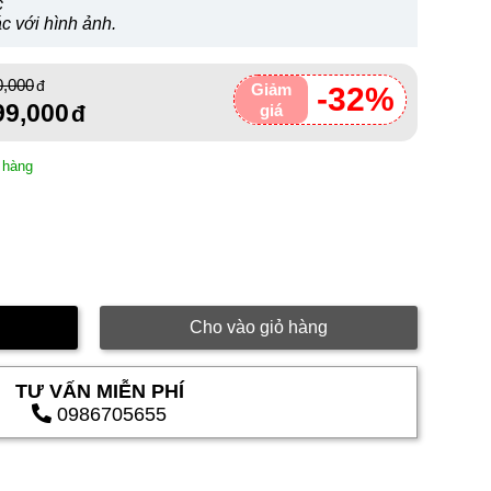
c
c với hình ảnh.
0,000
Giảm
-32%
99,000
giá
 hàng
Cho vào giỏ hàng
TƯ VẤN MIỄN PHÍ
0986705655