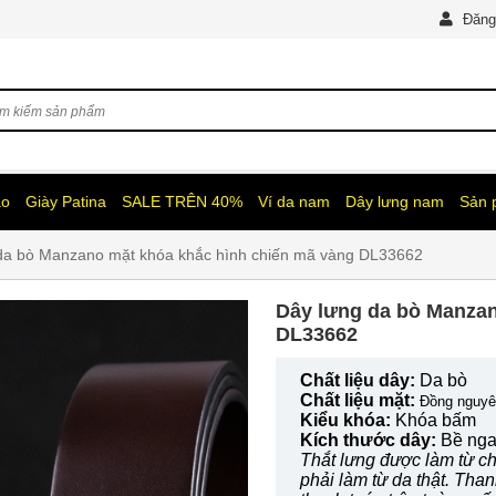
Đăng
ao
Giày Patina
SALE TRÊN 40%
Ví da nam
Dây lưng nam
Sản
a bò Manzano mặt khóa khắc hình chiến mã vàng DL33662
Dây lưng da bò Manzano 
DL33662
Chất liệu dây:
Da bò
Chất liệu mặt:
Đồng nguyê
Kiểu khóa:
Khóa bấm
Kích thước dây:
Bề nga
Thắt lưng được làm từ chấ
phải làm từ da thật. Tha