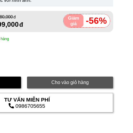
c với hình ảnh.
380,000
Giảm
-56%
99,000
giá
 hàng
Cho vào giỏ hàng
TƯ VẤN MIỄN PHÍ
0986705655