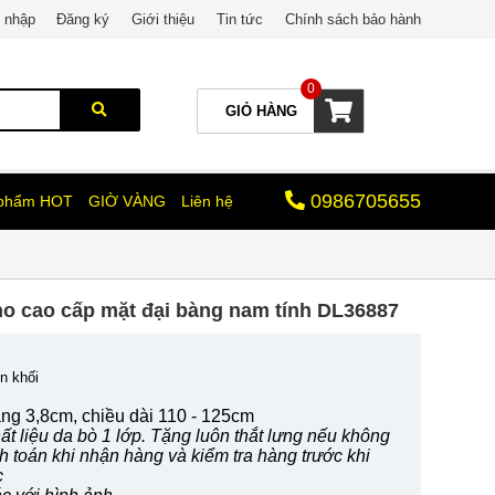
 nhập
Đăng ký
Giới thiệu
Tin tức
Chính sách bảo hành
0
GIỎ HÀNG
0986705655
 phẩm HOT
GIỜ VÀNG
Liên hệ
 cao cấp mặt đại bàng nam tính DL36887
n khối
ng 3,8cm, chiều dài 110 - 125cm
t liệu da bò 1 lớp. Tặng luôn thắt lưng nếu không
nh toán khi nhận hàng và kiểm tra hàng trước khi
c