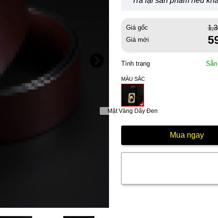
Trả lại sản phẩm nếu khá
1,
Giá gốc
5
Giá mới
Tình trạng
Sẵn
MÀU SẮC
Mặt Vàng Dây Đen
Mua ngay