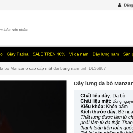
Đăng
ao
Giày Patina
SALE TRÊN 40%
Ví da nam
Dây lưng nam
Sản
a bò Manzano cao cấp mặt đại bàng nam tính DL36887
Dây lưng da bò Manzano
Chất liệu dây:
Da bò
Chất liệu mặt:
Đồng nguyê
Kiểu khóa:
Khóa bấm
Kích thước dây:
Bề nga
Thắt lưng được làm từ chấ
phải làm từ da thật. Tha
thanh toán trên toàn quố