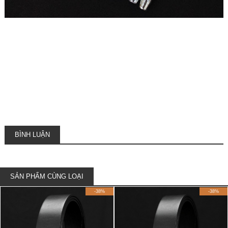
BÌNH LUẬN
SẢN PHẨM CÙNG LOẠI
-38%
-38%