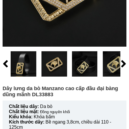
Dây lưng da bò Manzano cao cấp đầu đại bàng
dũng mãnh DL33883
Chất liệu dây:
Da bò
Chất liệu mặt:
Đồng nguyên khối
Kiểu khóa:
Khóa bấm
Kích thước dây:
Bề ngang 3,8cm, chiều dài 110 -
125cm