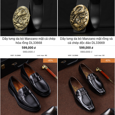
Dây lưng da bò Manzano mặt cá chép
Dây lưng da bò Manzano mặt rồng và
hóa rồng DL33668
cá chép độc đáo DL33669
599,000
599,000
980,000
980,000
MSP: DL33668
Lượt mua: 455
MSP: DL33669
Lượt mua: 232
-40%
-40%