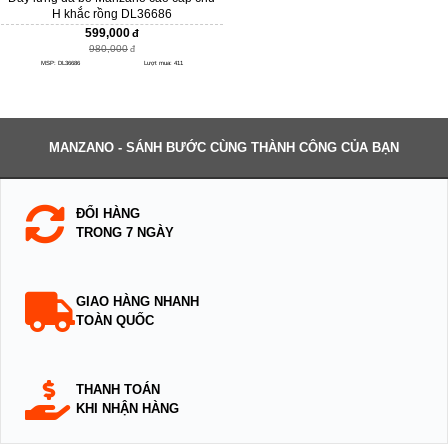
H khắc rồng DL36686
599,000
980,000
MSP: DL36686
Lượt mua: 411
MANZANO - SÁNH BƯỚC CÙNG THÀNH CÔNG CỦA BẠN
ĐỔI HÀNG
TRONG 7 NGÀY
GIAO HÀNG NHANH
TOÀN QUỐC
THANH TOÁN
KHI NHẬN HÀNG