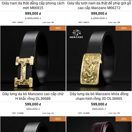
Giày nam da thật đẳng cấp phong cách
Giày tây lười nam da thật đế phíp gót gỗ
mới M66915
cao cấp Manzano M66272
999,000
999,000
1,665,000
1,665,000
MSP: M66915
Lượt mua: 399
MSP: M66272
Lượt mua: 399
-38%
-38%
Dây lưng da bò Manzano cao cấp chữ
Dây lưng da bò Manzano khóa đồng
H khắc rồng DL36686
chạm hình rồng 3D DL36665
599,000
599,000
980,000
980,000
MSP: DL36686
Lượt mua: 411
MSP: DL36665
Lượt mua: 322
-56%
-38%